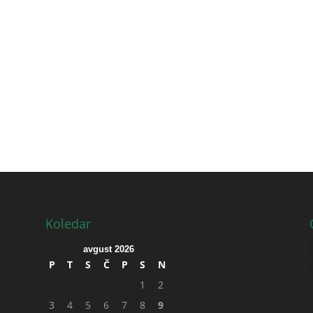
Koledar
avgust 2026
P
T
S
Č
P
S
N
1
2
3
4
5
6
7
8
9
0