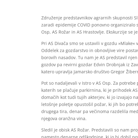
Združenje predstavnikov agrarnih skupnosti Sl
zaradi epidemije COVID ponovno organiziralo st
Osp, AS Rožar in AS Hrastovlje. Ekskurzije se j
Pri AS Divača smo se ustavili v gozdu »Mlake« v
Oddelek za gozdarstvo in obnovljive vire posta
borovih nasadov. Tu nam je AS predstavil njen 
gozdov pa revirni gozdar Edvin Drobnjak iz Za
katero upravlja Jamarsko društvo Gregor Žiberna
Pot so nadaljevali v Istro v AS Osp. Za potrebe
katerih se plačuje parkirnina, ki je prihodek A
domačih kot tudi tujih akterjev, ki jo izvajajo 
letošnje poletje opustošil požar, ki jih bo pot
drugega tira, denar pa večinoma razdelila med 
njegova oranžna vina.
Sledil je obisk AS Rožar. Predstavili so nam p
namesto denarne odškodnine, ki jo bi dobil pos