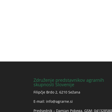
Združenje predstavnikov agrarnih
skupnosti Slovenije
Filipčje Brdo 2, 6210 Sežana
E-mail:
info@agrarne.si
Predsednik – Damjan Pobega, GSM: 04132858