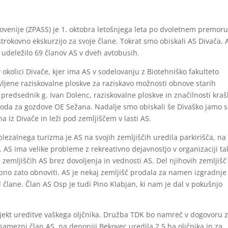
ovenije (ZPASS) je 1. oktobra letošnjega leta po dvoletnem premor
rokovno ekskurzijo za svoje člane. Tokrat smo obiskali AS Divača, 
e udeležilo 69 članov AS v dveh avtobusih.
 okolici Divače, kjer ima AS v sodelovanju z Biotehniško fakulteto
vljene raziskovalne ploskve za raziskavo možnosti obnove starih
predsednik g. Ivan Dolenc, raziskovalne ploskve in značilnosti kraš
voda za gozdove OE Sežana. Nadalje smo obiskali še Divaško jamo s
 iz Divače in leži pod zemljiščem v lasti AS.
 plezalnega turizma je AS na svojih zemljiščih uredila parkirišča, na
S. AS ima velike probleme z rekreativno dejavnostjo v organizaciji ta
na zemljiščih AS brez dovoljenja in vednosti AS. Del njihovih zemljišč
rebno zato obnoviti. AS je nekaj zemljišč prodala za namen izgradnje
člane. Član AS Osp je tudi Pino Klabjan, ki nam je dal v pokušnjo
rojekt ureditve vaškega oljčnika. Družba TDK bo namreč v dogovoru 
amezni član AS, na deponiji Bekovec uredila 2.5 ha oljčnika in za