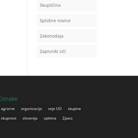
Skupščina
Splošne novice
Zakonodaja
Zapisniki UO
Oznake
agrarne
organizacija
seje UO
skupine
skupnost
slovenija
spletna
Zpass