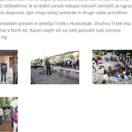
 Z odškodnino, ki so dobili zaradi odkupa njihovih zemljišč za izgra
ne skupnosti, kjer imajo sedaj sestanke in druge vaške prireditve.
mrtvaškim plesom in kmetijo Trček v Hrastovljah. Družina Trček ima 
ha) v štirih AS. Razen svojih vin so nam ponudili tudi izvrstne
 trg.