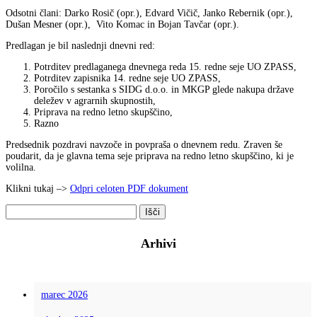
Odsotni člani: Darko Rosič (opr.), Edvard Vičič, Janko Rebernik (opr.),
Dušan Mesner (opr.), Vito Komac in Bojan Tavčar (opr.).
Predlagan je bil naslednji dnevni red:
Potrditev predlaganega dnevnega reda 15. redne seje UO ZPASS,
Potrditev zapisnika 14. redne seje UO ZPASS,
Poročilo s sestanka s SIDG d.o.o. in MKGP glede nakupa države
deležev v agrarnih skupnostih,
Priprava na redno letno skupščino,
Razno
Predsednik pozdravi navzoče in povpraša o dnevnem redu. Zraven še
poudarit, da je glavna tema seje priprava na redno letno skupščino, ki je
volilna.
Klikni tukaj –>
Odpri celoten PDF dokument
Išči:
Arhivi
marec 2026