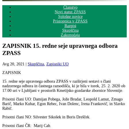
Članstvo
Novi statut ZPASS
Splošne novice
Pristopnica v ZPASS
Razpisi
Skupščina
Zakonodaja
ZAPISNIK 15. redne seje upravnega odbora
ZPASS
Avg 20, 2021
|
Skupščina
,
Zapisniki UO
ZAPISNIK
15. redne seje upravnega odbora ZPASS v razširjeni sestavi s člani
nadzornega odbora in častnega razsodišča, ki je bila v torek, 25. 2. 2020 ob
17.00 uri v Ljubljani v prostorih Kmetijsko gozdarske zbornice Slovenije.
Prisotni člani UO: Damijan Pobega, Jože Brudar, Leopold Lamut, Zmago
Barič, Marko Kuhar, Egon Rebec, Ivan Dolenc, Irena Frankovič, in Slavko
Rabič.
Prisotni člani NO: Silvester Sikošek in Boris Drešček.
Prisotni člani ČR: Marij Cah.