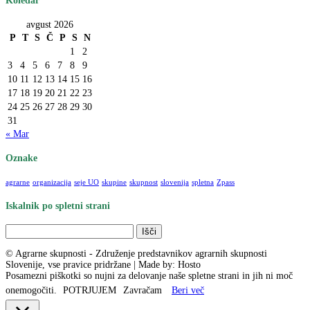
Koledar
avgust 2026
P
T
S
Č
P
S
N
1
2
3
4
5
6
7
8
9
10
11
12
13
14
15
16
17
18
19
20
21
22
23
24
25
26
27
28
29
30
31
« Mar
Oznake
agrarne
organizacija
seje UO
skupine
skupnost
slovenija
spletna
Zpass
Iskalnik po spletni strani
Išči:
© Agrarne skupnosti - Združenje predstavnikov agrarnih skupnosti
Slovenije, vse pravice pridržane | Made by: Hosto
Posamezni piškotki so nujni za delovanje naše spletne strani in jih ni moč
onemogočiti.
POTRJUJEM
Zavračam
Beri več