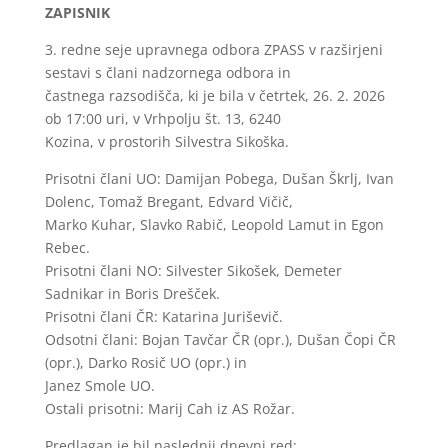
ZAPISNIK
3. redne seje upravnega odbora ZPASS v razširjeni
sestavi s člani nadzornega odbora in
častnega razsodišča, ki je bila v četrtek, 26. 2. 2026
ob 17:00 uri, v Vrhpolju št. 13, 6240
Kozina, v prostorih Silvestra Sikoška.
Prisotni člani UO: Damijan Pobega, Dušan Škrlj, Ivan
Dolenc, Tomaž Bregant, Edvard Vičič,
Marko Kuhar, Slavko Rabič, Leopold Lamut in Egon
Rebec.
Prisotni člani NO: Silvester Sikošek, Demeter
Sadnikar in Boris Drešček.
Prisotni člani ČR: Katarina Juriševič.
Odsotni člani: Bojan Tavčar ČR (opr.), Dušan Čopi ČR
(opr.), Darko Rosič UO (opr.) in
Janez Smole UO.
Ostali prisotni: Marij Cah iz AS Rožar.
Predlagan je bil naslednji dnevni red: