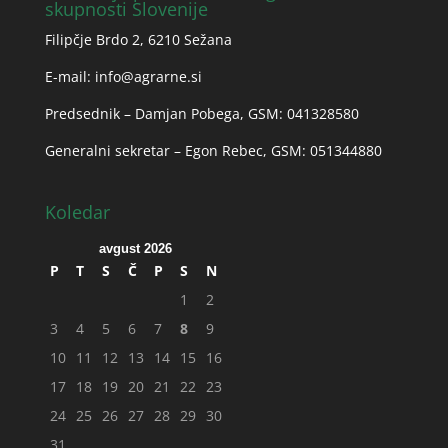
skupnosti Slovenije
Filipčje Brdo 2, 6210 Sežana
E-mail:
info@agrarne.si
Predsednik – Damjan Pobega, GSM: 041328580
Generalni sekretar – Egon Rebec, GSM: 051344880
Koledar
avgust 2026
P
T
S
Č
P
S
N
1
2
3
4
5
6
7
8
9
10
11
12
13
14
15
16
17
18
19
20
21
22
23
24
25
26
27
28
29
30
31