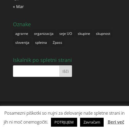
« Mar
Oznake
agrarne
organizacija
seje UO
skupine
skupnost
slovenija
spletna
Zpass
Iskalnik po spletni strani
© Agrarne skupnosti - Združenje predstavnikov
Posamezni piškotki so nujni za delovanje naše spletne strani in
agrarnih skupnosti Slovenije, vse pravice pridržane |
jih ni moč onemogočiti.
Beri več
POTRJUJEM
Zavračam
Made by: Hosto