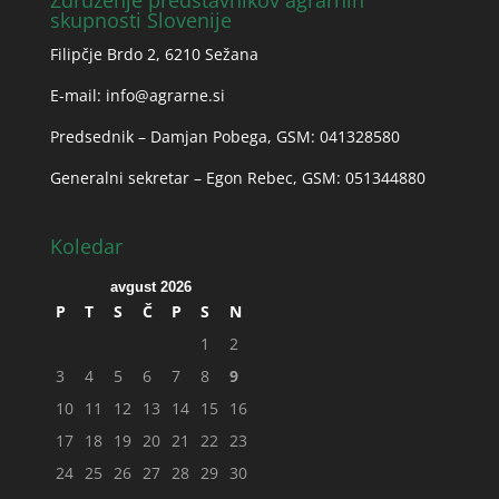
skupnosti Slovenije
Filipčje Brdo 2, 6210 Sežana
E-mail:
info@agrarne.si
Predsednik – Damjan Pobega, GSM: 041328580
Generalni sekretar – Egon Rebec, GSM: 051344880
Koledar
avgust 2026
P
T
S
Č
P
S
N
1
2
3
4
5
6
7
8
9
10
11
12
13
14
15
16
17
18
19
20
21
22
23
24
25
26
27
28
29
30