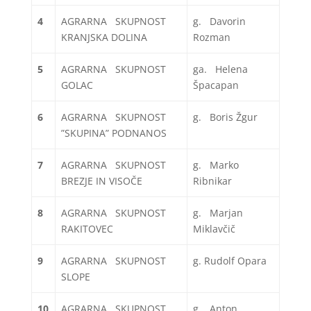
4
AGRARNA SKUPNOST
g. Davorin
KRANJSKA DOLINA
Rozman
5
AGRARNA SKUPNOST
ga. Helena
GOLAC
Špacapan
6
AGRARNA SKUPNOST
g. Boris Žgur
”SKUPINA” PODNANOS
7
AGRARNA SKUPNOST
g. Marko
BREZJE IN VISOČE
Ribnikar
8
AGRARNA SKUPNOST
g. Marjan
RAKITOVEC
Miklavčič
9
AGRARNA SKUPNOST
g. Rudolf Opara
SLOPE
10
AGRARNA SKUPNOST
g. Anton