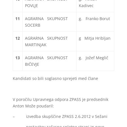
POVLJE
Kadivec
11
AGRARNA SKUPNOST
g. Franko Borut
SOCERB
12
AGRARNA SKUPNOST
g Mitja Hribljan
MARTINJAK
13
AGRARNA SKUPNOST
g. Jožef Meglič
BIČEVJE
Kandidati so bili soglasno sprejeti med člane
V poročilu Upravnega odpora ZPASS je predsednik
Anton Može poudaril:
– izvedba skupščine ZPASS 2.6.2012 v Sežani
– postavitev začasne spletne strani in nove