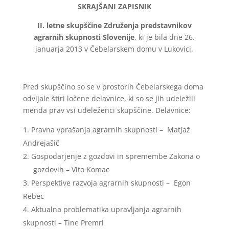
SKRAJŠANI ZAPISNIK
II. letne skupščine
Združenja predstavnikov
agrarnih skupnosti Slovenije
, ki je bila dne 26.
januarja 2013 v Čebelarskem domu v Lukovici.
Pred skupščino so se v prostorih Čebelarskega doma
odvijale štiri ločene delavnice, ki so se jih udeležili
menda prav vsi udeleženci skupščine. Delavnice:
Pravna vprašanja agrarnih skupnosti – Matjaž
Andrejašič
Gospodarjenje z gozdovi in spremembe Zakona o
gozdovih – Vito Komac
Perspektive razvoja agrarnih skupnosti – Egon
Rebec
Aktualna problematika upravljanja agrarnih
skupnosti – Tine Premrl