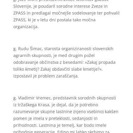
Slovenije, je poudaril sorodne interese Zveze in
ZPASS in predlagal močnejše sodelovanje ter pohvalil
ZPASS, ki je v letu dni postala tako močna
organizacija.
g. Rudu Šimac, starosta organiziranosti slovenskih
agrarnih skupnosti, je med drugim požel
odobravanje občinstva z besedami: »Zakaj propada
toliko kmetij? Zakaj obdavčiti slabe kmetije?«.
Izpostavil je problem zaraščanja.
g. Vladimir Vremec, predstavnik sorodnih skupnosti
iz tržaškega Krasa, je dejal, da je potrebno
razumevanje skupne lastnine (njeno vsebino) kakšen
pomen je imela v preteklosti, sedanjosti in
prihodnosti. Lastnina je temelj, kar bodo imele
prihodnje generacije. Edino mi lahko skrbimo za