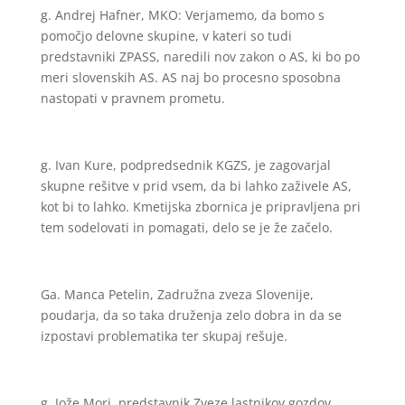
g. Andrej Hafner, MKO: Verjamemo, da bomo s
pomočjo delovne skupine, v kateri so tudi
predstavniki ZPASS, naredili nov zakon o AS, ki bo po
meri slovenskih AS. AS naj bo procesno sposobna
nastopati v pravnem prometu.
g. Ivan Kure, podpredsednik KGZS, je zagovarjal
skupne rešitve v prid vsem, da bi lahko zaživele AS,
kot bi to lahko. Kmetijska zbornica je pripravljena pri
tem sodelovati in pomagati, delo se je že začelo.
Ga. Manca Petelin, Zadružna zveza Slovenije,
poudarja, da so taka druženja zelo dobra in da se
izpostavi problematika ter skupaj rešuje.
g. Jože Mori, predstavnik Zveze lastnikov gozdov