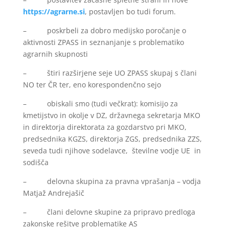
https://agrarne.si
, postavljen bo tudi forum.
– poskrbeli za dobro medijsko poročanje o
aktivnosti ZPASS in seznanjanje s problematiko
agrarnih skupnosti
– štiri razširjene seje UO ZPASS skupaj s člani
NO ter ČR ter, eno korespondenčno sejo
– obiskali smo (tudi večkrat): komisijo za
kmetijstvo in okolje v DZ, državnega sekretarja MKO
in direktorja direktorata za gozdarstvo pri MKO,
predsednika KGZS, direktorja ZGS, predsednika ZZS,
seveda tudi njihove sodelavce, številne vodje UE in
sodišča
– delovna skupina za pravna vprašanja – vodja
Matjaž Andrejašič
– člani delovne skupine za pripravo predloga
zakonske rešitve problematike AS