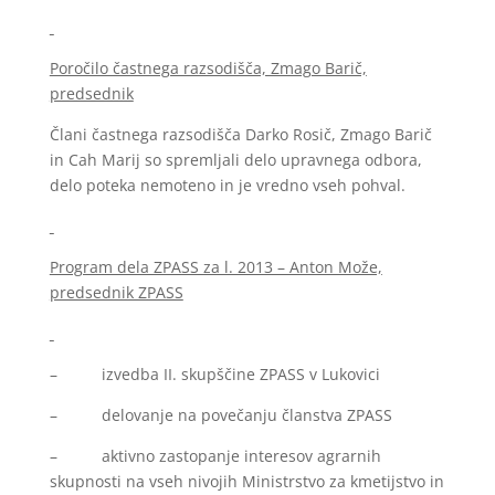
Poročilo častnega razsodišča, Zmago Barič,
predsednik
Člani častnega razsodišča Darko Rosič, Zmago Barič
in Cah Marij so spremljali delo upravnega odbora,
delo poteka nemoteno in je vredno vseh pohval.
Program dela ZPASS za l. 2013 – Anton Može,
predsednik ZPASS
– izvedba II. skupščine ZPASS v Lukovici
– delovanje na povečanju članstva ZPASS
– aktivno zastopanje interesov agrarnih
skupnosti na vseh nivojih Ministrstvo za kmetijstvo in