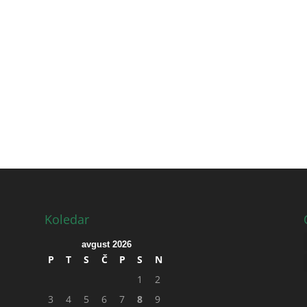
Koledar
avgust 2026
P
T
S
Č
P
S
N
1
2
3
4
5
6
7
8
9
0