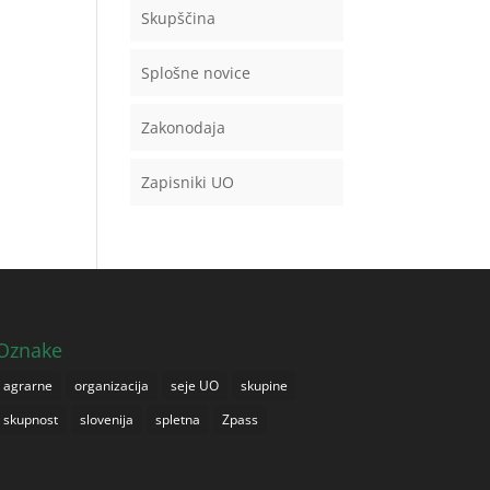
Skupščina
Splošne novice
Zakonodaja
Zapisniki UO
Oznake
agrarne
organizacija
seje UO
skupine
skupnost
slovenija
spletna
Zpass